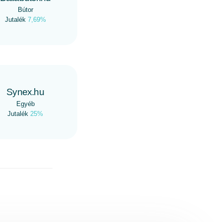
Bútor
Jutalék
7,69%
Synex.hu
Egyéb
Jutalék
25%