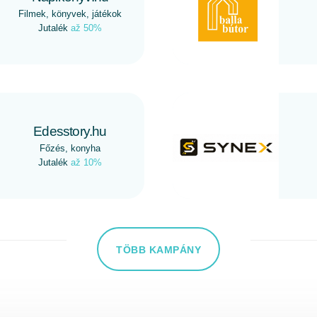
Filmek, könyvek, játékok
Jutalék
až 50%
Edesstory.hu
Főzés, konyha
Jutalék
až 10%
TÖBB KAMPÁNY