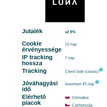
Jutalék
až 8%
Cookie
15 nap
érvényessége
IP tracking
7 nap
hossza
Tracking
?
Client Side (classic)
Jóváhagyási
?
maximum 45 nap
idő
Elérhető
Szlovákia
piacok
Csehország