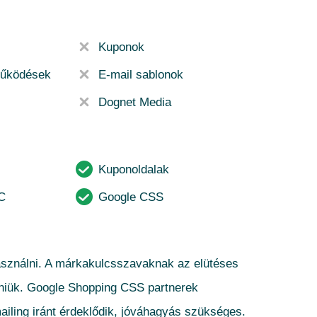
Kuponok
működések
E-mail sablonok
Dognet Media
Kuponoldalak
C
Google CSS
sználni. A márkakulcsszavaknak az elütéses
enniük. Google Shopping CSS partnerek
ling iránt érdeklődik, jóváhagyás szükséges.