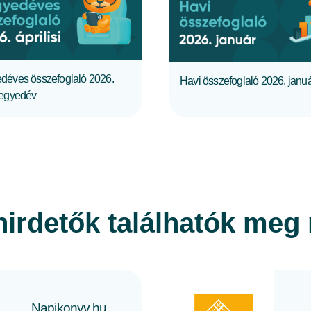
TELJES CIKK
TELJES CIKK
déves összefoglaló 2026.
Havi összefoglaló 2026. janu
negyedév
hirdetők találhatók meg
Napikonyv.hu