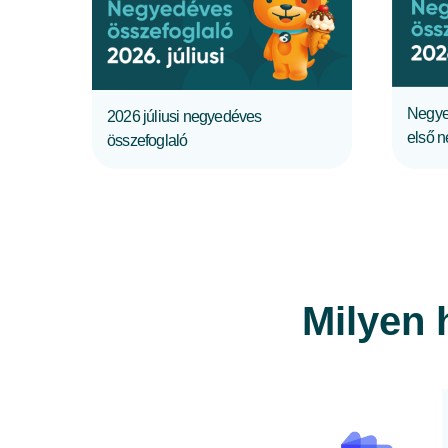
TELJES CIKK
Negye
2026 júliusi negyedéves
első 
összefoglaló
Milyen 