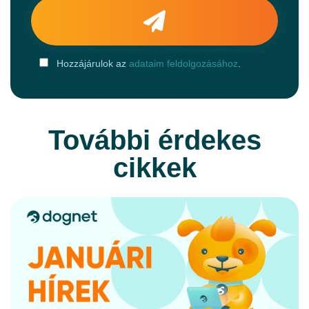
Hozzájárulok az
adataim feldolgozásához
.
További érdekes
cikkek
TELJES CIKK