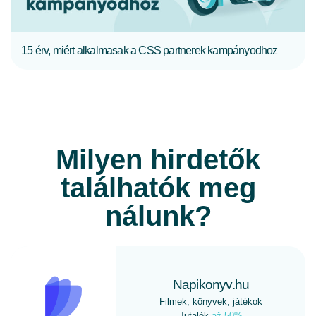
15 érv, miért alkalmasak a CSS partnerek kampányodhoz
Milyen hirdetők
találhatók meg
nálunk?
Napikonyv.hu
Filmek, könyvek, játékok
Jutalék
až 50%