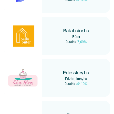
Ballabutor.hu
Bútor
Jutalék
7,69%
Edesstory.hu
Főzés, konyha
Jutalék
až 10%