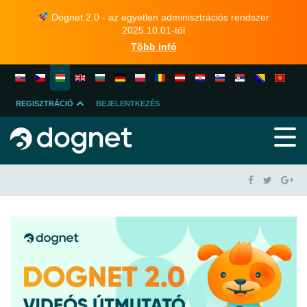
Dognet 2.0 - az egyetlen adminisztrációs rendszer
2025.10.01-től
Több infó
REGISZTRÁCIÓ
BEJELENTKEZÉS
HIRDETŐ
PARTNER