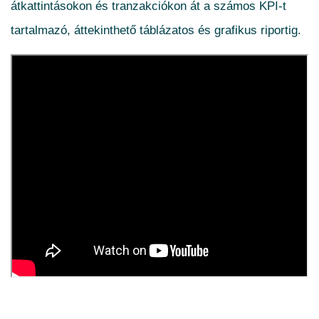
átkattintásokon és tranzakciókon át a számos KPI-t
tartalmazó, áttekinthető táblázatos és grafikus riportig.